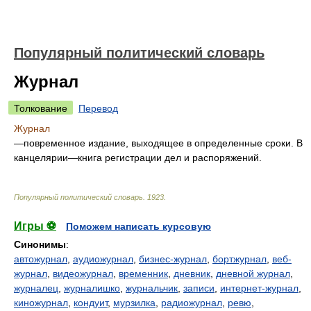
Популярный политический словарь
Журнал
Толкование
Перевод
Журнал
—повременное издание, выходящее в определенные сроки. В
канцелярии—книга регистрации дел и распоряжений.
Популярный политический словарь
.
1923
.
Игры ⚽
Поможем написать курсовую
Синонимы
:
автожурнал
,
аудиожурнал
,
бизнес-журнал
,
бортжурнал
,
веб-
журнал
,
видеожурнал
,
временник
,
дневник
,
дневной журнал
,
журналец
,
журналишко
,
журнальчик
,
записи
,
интернет-журнал
,
киножурнал
,
кондуит
,
мурзилка
,
радиожурнал
,
ревю
,