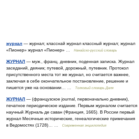
журнал
— журнал; класснай журнал классный журнал; журнал
«Пионер» журнал «Пионер» …
Нанайско-русский словарь
ЖУРНАЛ
— муж., франц. дневник, поденная записка. Журнал
заседаний, деяник; путевой, дорожный, путевник. Протокол
присутственного места тот же журнал, но считается важнее,
заключая в себе окончательное постановление, решение и
пишется уже на основании… …
Толковый словарь Даля
ЖУРНАЛ
— (французское journal, первоначально дневник),
печатное периодическое издание. Первым журналом считается
научный Журналь де саван (Франция, 1665). В России первый
журнал Месячные исторические, генеалогические примечания
в Ведомостях (1728)… …
Современная энциклопедия