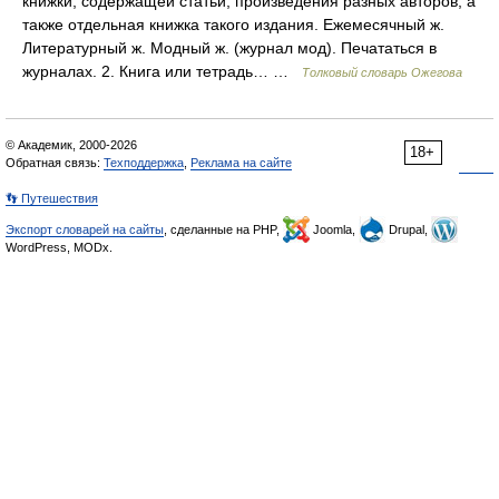
книжки, содержащей статьи, произведения разных авторов, а
также отдельная книжка такого издания. Ежемесячный ж.
Литературный ж. Модный ж. (журнал мод). Печататься в
журналах. 2. Книга или тетрадь… …
Толковый словарь Ожегова
© Академик, 2000-2026
18+
Обратная связь:
Техподдержка
,
Реклама на сайте
👣 Путешествия
Экспорт словарей на сайты
, сделанные на PHP,
Joomla,
Drupal,
WordPress, MODx.